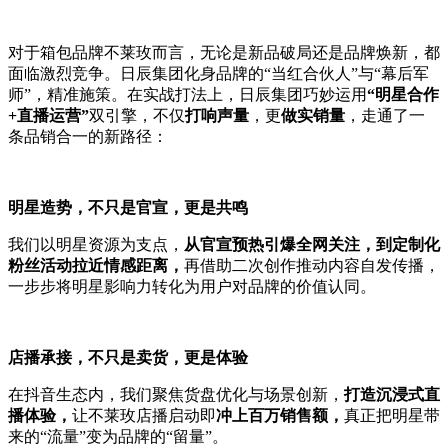
对于箱包品牌不莱玫而言，无论是新品破局还是品牌焕新，都
面临激烈竞争。日辰集团化身品牌的“当红合伙人”与“幕后军
师”，精准施策。
在实战打法上，日辰集团巧妙运用
“明星合作
+直播运营”
双引擎，不仅
打响声量
，更
做实销量
，走通了一
条品销合一的新路径：
明星造势，不只是官宣，更是共鸣
我们以明星资源为支点，
从官宣预热引爆全网关注，到定制化
粉丝活动拉近情感距离，
再借助二次创作推动内容自发传播，
一步步将明星影响力转化为用户对品牌的价值认同。
店播承接，不只是卖货，更是体验
在抖音生态内，我们聚焦货盘优化与场景创新，
打造沉浸式直
播体验，
让不莱玫店播启动即
冲上百万销售额，
真正把明星带
来的“流量”变为品牌的“留量”。