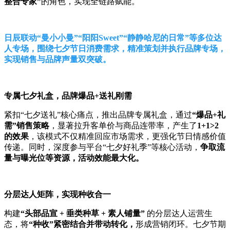
整合专家”
的角色，实现全链路赋能。
日辰联动“曼小小曼”“阳阳Sweet”“静静哈尼的日常”等多位达
人专场，围绕七夕节日消费需求，精准策划并执行品牌专场，
实现销售与品牌声量双突破。
专属七夕礼盒，品牌爆品+送礼刚需
紧扣“七夕送礼”核心痛点，推出品牌专属礼盒，通过
“爆品+礼
需”销售策略
，显著拉升客单价与商品连带率，产生了
1+1>2
的效果
，该模式不仅精准回应市场需求，更强化节日情感价值
传递。同时，深度参与平台“七夕好礼季”等核心活动，
争取流
量与曝光位等资源，活动效能最大化。
分层达人矩阵，实现种收合一
构建
“头部品宣 + 垂类种草 + 素人铺量”
的分层达人运营生
态，将
“种收”紧密结合并带动转化，
形成营销闭环。七夕节期